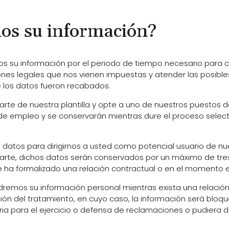
os su información?
os su información por el periodo de tiempo necesario para cu
ones legales que nos vienen impuestas y atender las posibl
e los datos fueron recabados.
parte de nuestra plantilla y opte a uno de nuestros puestos 
de empleo y se conservarán mientras dure el proceso selec
atos para dirigirnos a usted como potencial usuario de nue
u parte, dichos datos serán conservados por un máximo de t
se ha formalizado una relación contractual o en el momento en
dremos su información personal mientras exista una relación
ción del tratamiento, en cuyo caso, la información será bloq
a para el ejercicio o defensa de reclamaciones o pudiera d