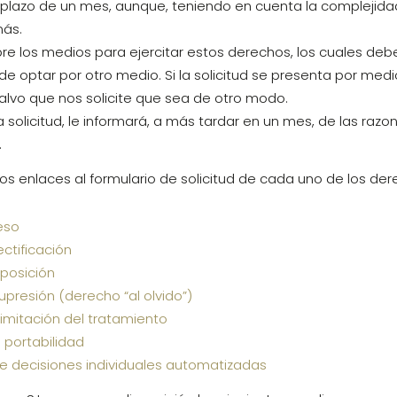
 plazo de un mes, aunque, teniendo en cuenta la complejida
más.
re los medios para ejercitar estos derechos, los cuales debe
de optar por otro medio. Si la solicitud se presenta por medio
alvo que nos solicite que sea de otro modo.
la solicitud, le informará, a más tardar en un mes, de las raz
.
mos los enlaces al formulario de solicitud de cada uno de los de
eso
ectificación
oposición
upresión (derecho “al olvido”)
 limitación del tratamiento
a portabilidad
 de decisiones individuales automatizadas