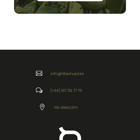

info@ribernuez.es
w
(+34) 617 39 77 75

Ver dirección