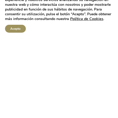
nuestra web y cómo interactúa con nosotros y poder mostrarle
publicidad en función de sus hábitos de navegación. Para
consentir su utilización, pulse el botón “Acepto”. Puede obtener
más información consultando nuestra
Política de Cookies
.
Acepto
"
Las nueces de los mejores
nogales de la Ribera del Duero
en tu mesa.
¿Has llegado hasta aquí buscando las mejores
nueces de España? ¿Quieres cuidar tu